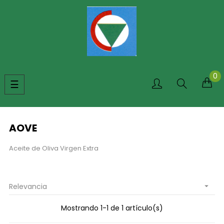
0
Navegación
☰
de
palanca
AOVE
Aceite de Oliva Virgen Extra
Relevancia

Mostrando 1-1 de 1 artículo(s)