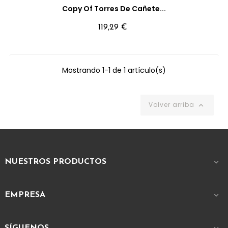
Copy Of Torres De Cañete...
Precio
119,29 €
Mostrando 1-1 de 1 artículo(s)
Volver arriba

NUESTROS PRODUCTOS

EMPRESA

SÍGUENOS